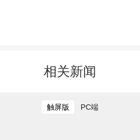
治”模式，通过清理乱堆
断壁、盘活闲置空地打造
，村容村貌得到显著改善
境整治工作提供了可复制
相关新闻
经验。
PC端
触屏版