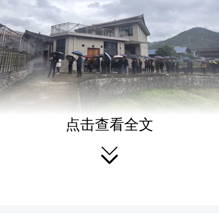
点击查看全文

枫木村，与会人员实地观
现场。该村探索推行“党员