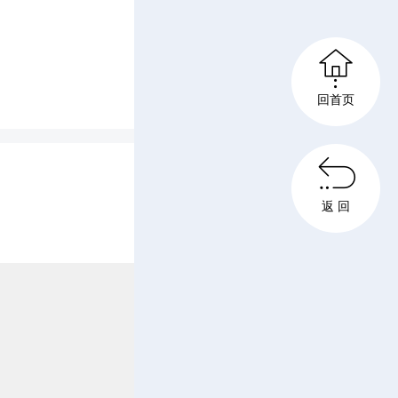
乱放、拆

休闲广场
回首页
，为全镇

、可推广
返 回