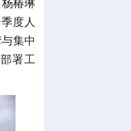
：杨椿琳
一季度人
摩与集中
部署工
。