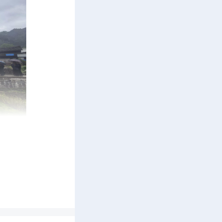
摩人居环
带头 +