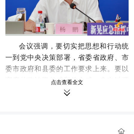
会议强调，要切实把思想和行动统
一到党中央决策部署，省委省政府、市
委市政府和县委的工作要求上来。要以
高度的政治责任感和使命感，拿出过硬
点击查看全文

举措抓好问题整改，确保高质量完成过
渡期各项任务，全面推进巩固拓展脱贫
攻坚成果同乡村振兴有效衔接工作。
会议强调，要树牢正确政绩观，以
