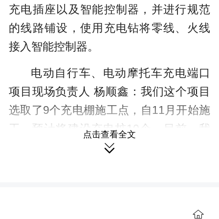
充电插座以及智能控制器，并进行规范
的线路铺设，使用充电钻将零线、火线
接入智能控制器。
电动自行车、电动摩托车充电端口
项目现场负责人 杨顺鑫：我们这个项目
选取了9个充电棚施工点，自11月开始施
工，预计将建设充电桩10个。目前，我
点击查看全文

们已经完成了晃州（镇）、城管局等地
的项目建设，工作正在有序推进之中，
预计将在今年年底前完工。
据了解，该项目预计建设9个充电
