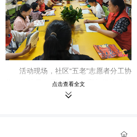
活动现场，社区“五老”志愿者分工协
作，为孩子们带来安全教育与阅读陪伴
点击查看全文

双重暖心服务。安全课堂上，志愿者围
绕防溺水、交通安全、禁毒、食品安
全、极端天气避险等重点内容，借助科
普视频、趣味歌谣、图文讲解等形式开
