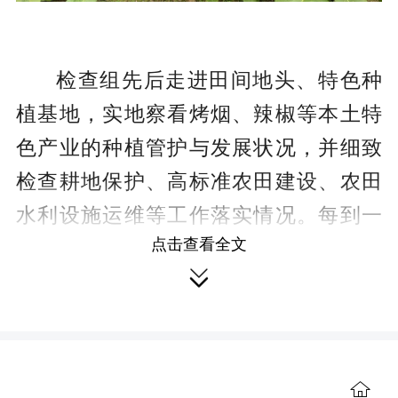
检查组先后走进田间地头、特色种
植基地，实地察看烤烟、辣椒等本土特
色产业的种植管护与发展状况，并细致
检查耕地保护、高标准农田建设、农田
水利设施运维等工作落实情况。每到一
点击查看全文
处，代表们都与种植大户、村组干部深

入交流，详细了解产业规划布局、扶持
政策执行、农产品产销对接等情况，全
面梳理产业发展堵点难点，广泛收集意
见及建议。
