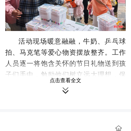
活动现场暖意融融，牛奶、乒乓球
拍、马克笔等爱心物资摆放整齐。工作
人员逐一将饱含关怀的节日礼物送到孩
子们手中，勉励他们树立远大理想，保
点击查看全文
持乐观心态，勤奋学习、强健体魄，努

力成长为对社会有用的栋梁之才。接过
礼物的孩子们爱不释手，脸上洋溢着灿
烂的笑容。
