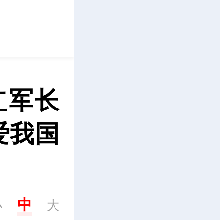
立即下载
红军长
爱我国
中
小
大