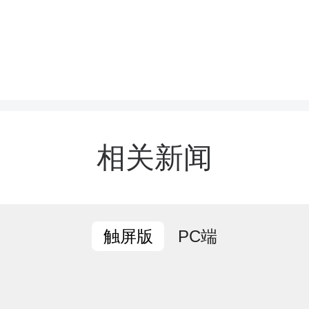
相关新闻
次比赛汇聚了来自全县各
优秀选手，他们中既有救死
PC端
触屏版
、教书育人的人民教师，