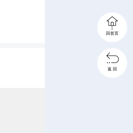

回首页

返 回
行各业的
扶伤的医
也有朝气