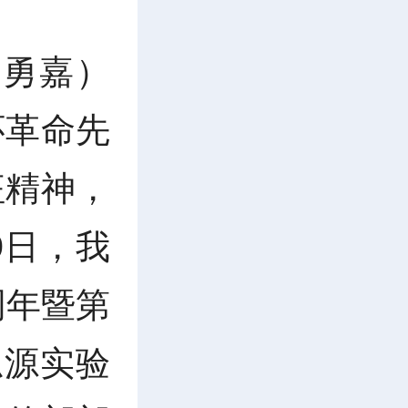
向勇嘉）
怀革命先
征精神，
9日，我
周年暨第
思源实验