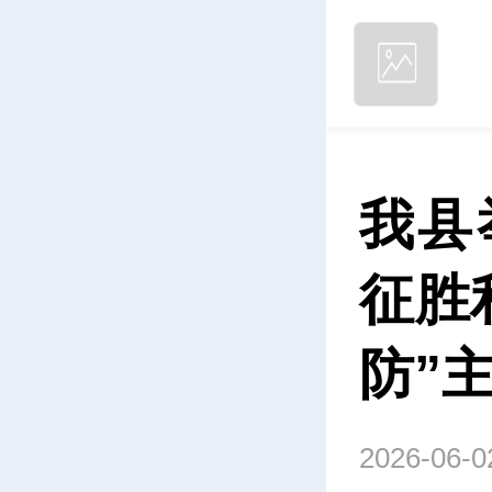
我县
征胜
防”
2026-06-0