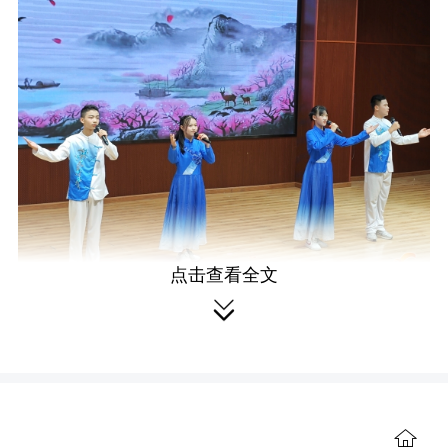
点击查看全文

2506班的同学们率先登台，通过集
体朗诵的形式，分享高尔基的《童
年》，呈现了阿廖沙在苦难中坚强成长
的片段，真挚的表演让不少观众动容。
