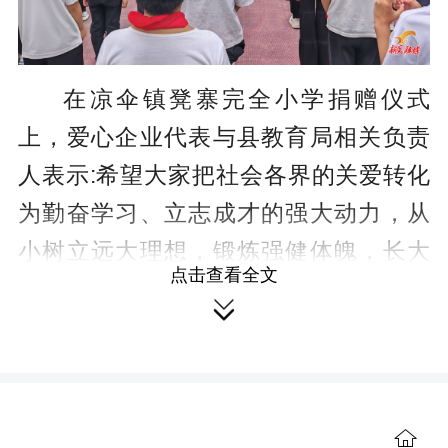
在凉伞镇凳寨完全小学捐赠仪式
上，爱心企业代表与县教育局相关负责
人表示:希望大家把社会各界的关爱转化
为勤奋学习、立志成才的强大动力，从
小树立远大理想，锻炼强健体魄，长大
点击查看全文
后用自己的知识和能力建设家乡、回馈

社会。”随后，一箱箱精美的益智玩具、
一包包美味的儿童零食，以及乒乓球
拍、跳绳、画笔画本等文体用品被有序

分发到孩子们手中。孩子们纷纷表示：