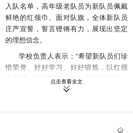
入队名单，高年级老队员为新队员佩戴
鲜艳的红领巾。面对队旗，全体新队员
庄严宣誓，誓言铿锵有力，展现出坚定
的理想信念。
学校负责人表示：“希望新队员们珍
惜荣誉、好好学习、好好锻炼，以红领
巾为荣，以实际行动为队旗增光添彩，
点击查看全文
争做德智体美劳全面发展的新时代好队

员。”
此次入队仪式，增强了少先队员的
光荣感、归属感与使命感，帮助孩子们
