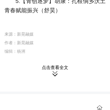
5.【青创逐梦】胡康：扎根侗乡沃土
e
青春赋能振兴（舒昊）
e
n
来源：新晃融媒
作者：新晃融媒
编辑：杨洲
点击查看全文
本站原创文章，转载请附上原文链接。

本文链接：
https://wap.hnxhnews.com/content/646041/90/16067285.html
