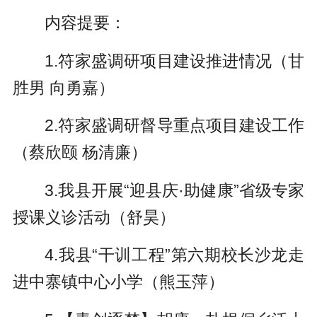
P
E
a
内容提要：
l
n
y
a
t
1.符家盛调研项目建设推进情况（甘
y
e
胜男 向勇嘉）
r
2.符家盛调研督导重点项目建设工作
f
（蔡欣颐 杨清廉）
u
l
3.我县开展“迎县庆·助健康”省级专家
l
授课义诊活动（舒昊）
s
4.我县“干训工程”第六期校长沙龙走
c
进中寨镇中心小学（熊玉萍）
r