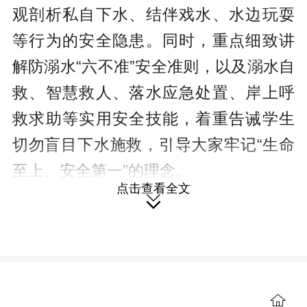
观剖析私自下水、结伴戏水、水边玩耍
等行为的安全隐患。同时，重点细致讲
解防溺水“六不准”安全准则，以及溺水自
救、智慧救人、落水应急处置、岸上呼
救求助等实用安全技能，着重告诫学生
切勿盲目下水施救，引导大家牢记“生命
至上、安全第一”的理念。
点击查看全文

针对村内留守儿童较多、暑期监管
存在薄弱环节的实际情况，村干部还重
点强调了暑期家长及监护人的监护责
任，提醒孩子们假期远离各类危险水
