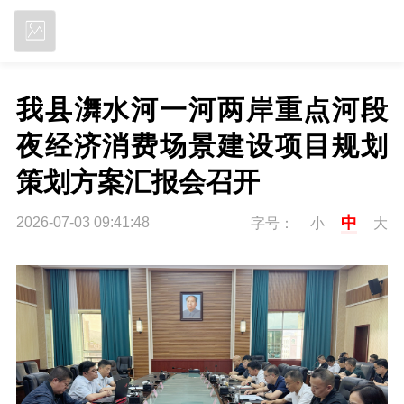
立即下载
我县㵲水河一河两岸重点河段
夜经济消费场景建设项目规划
策划方案汇报会召开
中
2026-07-03 09:41:48
字号：
小
大