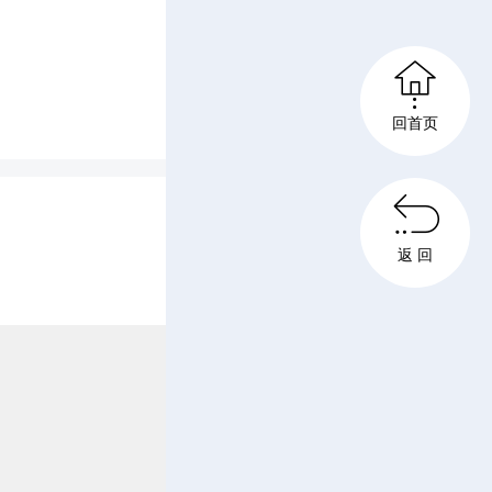
县长
杨凯

滨
、
曾永
回首页
李强等参

返 回