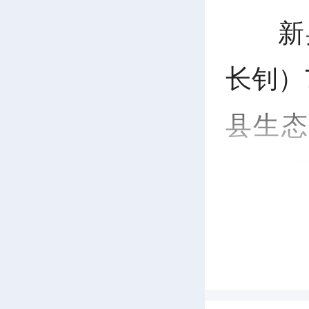
新
长钊）
县生态
议，
听
进展以
情况
汇