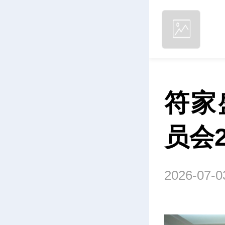
符家
员会
2026-07-0