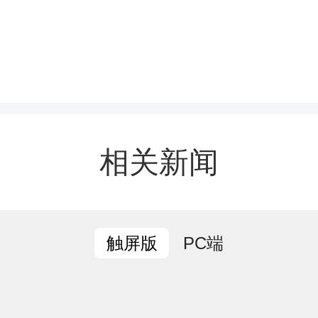
段工作
。
县委副书记、代
领导
潘世新
、
刘静
、
杨海
金国华
、
夏崇源
、
宋锋
、
相关新闻
PC端
触屏版