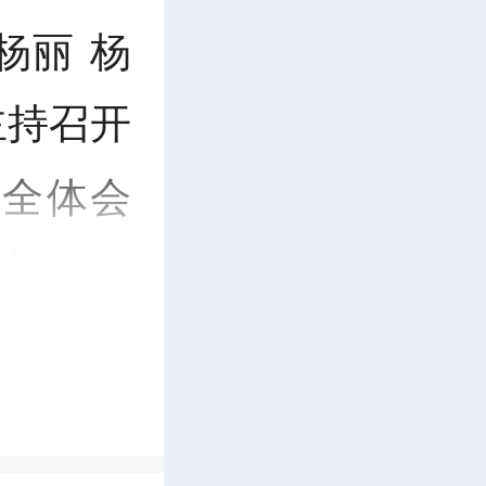
杨丽 杨
主持召开
次全体会
势”
任务
交办工作
安排
部署