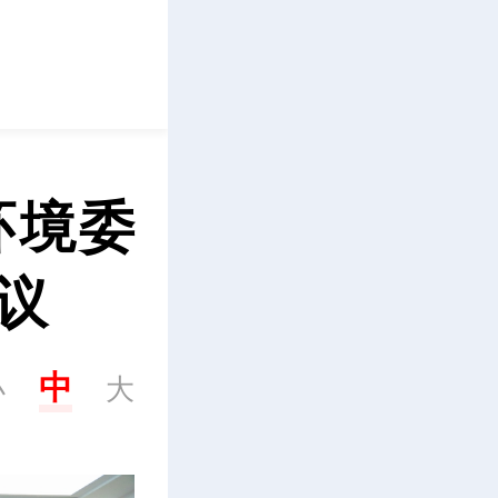
立即下载
环境委
议
中
小
大