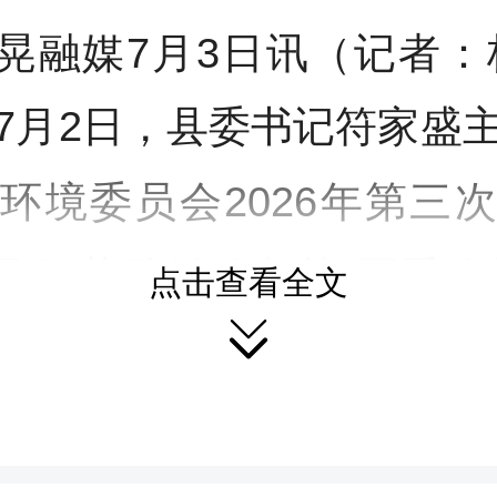
晃融媒7月3日讯（记者：
7
月
2
日，县委书记符家盛
环境委员会2026年第
三
取
污染防治
攻坚战
“夏季攻
点击查看全文

及省委环保督察
“回头看”
报
，研究解决具体问题
，