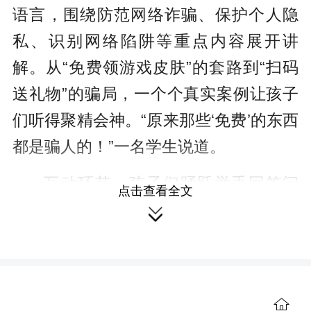
语言，围绕防范网络诈骗、保护个人隐
私、识别网络陷阱等重点内容展开讲
解。从“免费领游戏皮肤”的套路到“扫码
送礼物”的骗局，一个个真实案例让孩子
们听得聚精会神。“原来那些‘免费’的东西
都是骗人的！”一名学生说道。
互动环节，孩子们踊跃举手回答问
点击查看全文
题，在问答中加深对网络安全知识的理

解和记忆。志愿者们还向师生发放了关
爱未成年人宣传手册，将安全知识以更
直观的形式送到孩子们手中。
