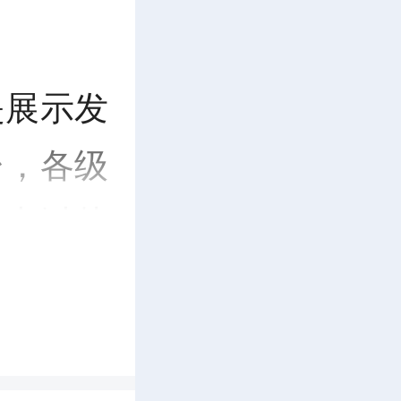
是展示发
台，各级
全力以赴
症结，打
和安全的
来。