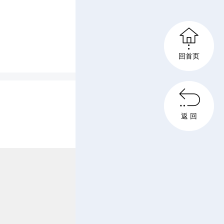

精益求
回首页
庆祝大

活动，反
返 回
置，确保
片和纪念
营造浓厚