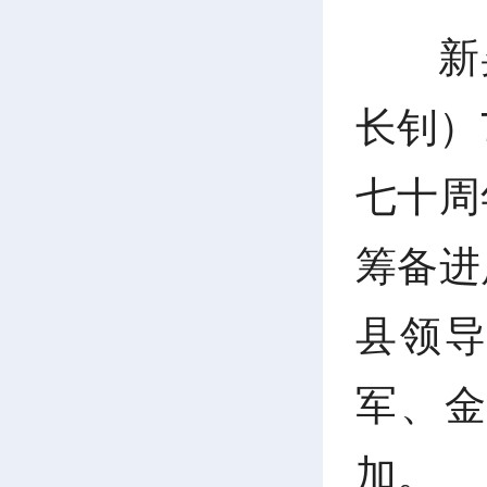
新
长钊）
七十周
筹备进
县领
军、
加。