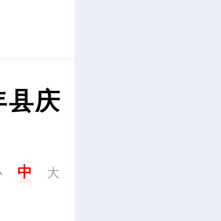
立即下载
年县庆
中
小
大