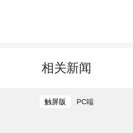
家盛强调，要统筹协调、
全面提升筹备水平。要围绕
众巡游、文艺汇演等核心
相关新闻
流程、人员调配和场地布
畅。要加快推出专题宣传
PC端
触屏版
线上线下同步发力，全域