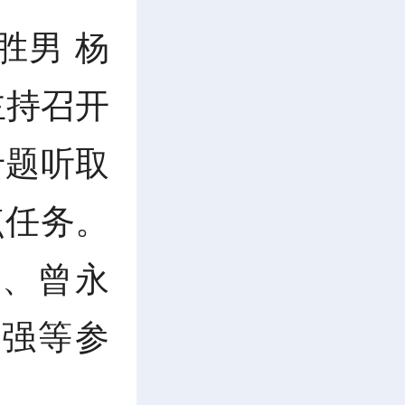
胜男 杨
主持召开
专题听取
点任务。
、曾永
强等参