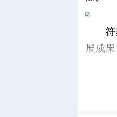
符
展成果
各部门
攻坚项
通堵点
前提下