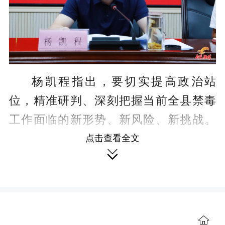
杨凯程指出，要切实提高政治站
位，精准研判、深刻把握当前全县禁毒
工作面临的新形势、新风险、新挑战。
新晃地处湘黔交界要道，区位交通特
点击查看全文

殊、人员流动频繁，毒品过境流通、新
型麻精药品扩散、零星涉毒隐患交织叠
加，禁毒工作长期性、边界特殊性凸
显。要持续巩固“蓝结家园”帮扶救助、省
