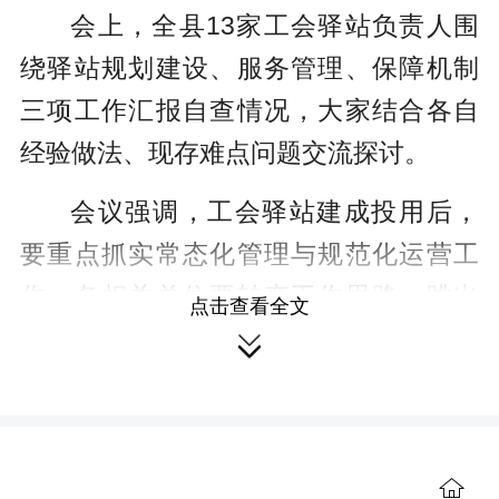
会上，全县13家工会驿站负责人围
绕驿站规划建设、服务管理、保障机制
三项工作汇报自查情况，大家结合各自
经验做法、现存难点问题交流探讨。
会议强调，工会驿站建成投用后，
要重点抓实常态化管理与规范化运营工
作。各相关单位要转变工作思路，跳出
点击查看全文

标准化建设的固有思维，立足劳动者实
际需求优化服务供给、开展暖心服务，
真正贴合群众所需、贴合实际所用。要
精准聚焦新就业形态劳动者、户外劳动
