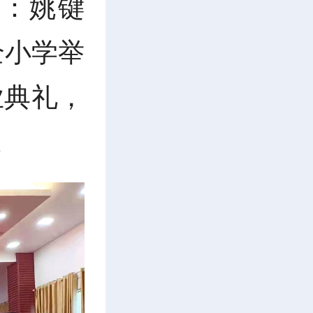
员：姚键
全小学举
业典礼，
。