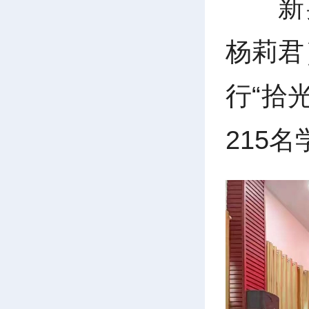
新
杨莉君
行“拾
215